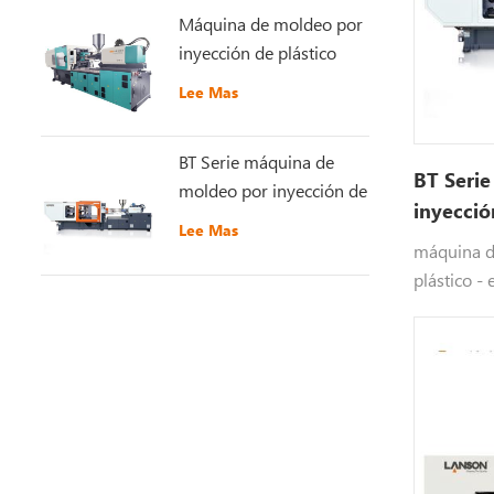
Máquina de moldeo por
inyección de plástico
GT5-LS200S
Lee Mas
recientemente mejorada
BT Serie máquina de
BT Seri
moldeo por inyección de
inyecció
plástico de alta
Lee Mas
velocida
velocidad
máquina d
plástico - 
del envasa
comida ráp
vasos dese
teléfonos m