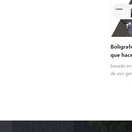
Bolígraf
que hac
por inye
basado en
de uso gen
desarroll
inyección 
bolígrafos.