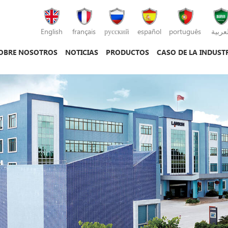
English
français
русский
español
português
لعربية
OBRE NOSOTROS
NOTICIAS
PRODUCTOS
CASO DE LA INDUST
máquina de moldeo por inyección
máquina de moldeo por inyección de plás