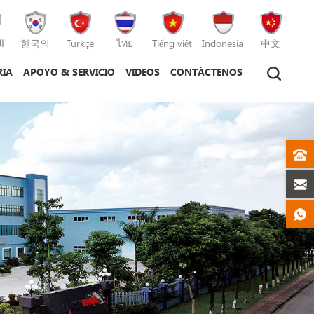
ا
한국의
Türkçe
ไทย
Tiếng việt
Indonesia
中文
RIA
APOYO & SERVICIO
VIDEOS
CONTÁCTENOS
tico
máquina de moldeo por inyección
máquina de moldeo por inyección de plástico