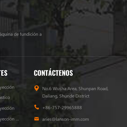
áquina de fundición a
TES
CONTÁCTENOS
yección
No.6 Wusha Area, Shunpan Road,
Daliang, Shunde District
stico
+86-757-29965888
yección
Máquina De Moldeo Por Inyección De Plástico
aries@lanson-imm.com