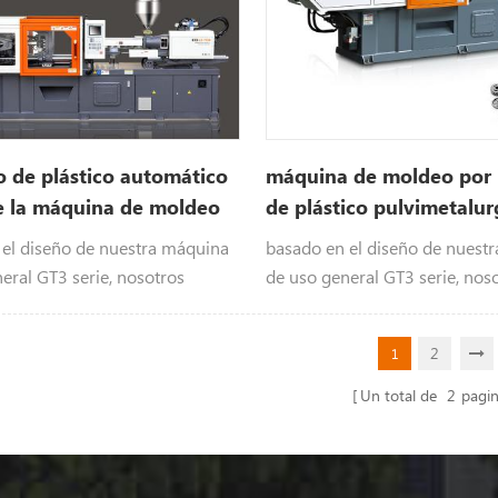
o de plástico automático
máquina de moldeo por 
e la máquina de moldeo
de plástico pulvimetalur
cción
 el diseño de nuestra máquina
basado en el diseño de nuest
eral GT3 serie, nosotros
de uso general GT3 serie, nos
ó la máquina de moldeo por
desarrolló la máquina de inye
especial para la fabricación de
plástico para polvo Metalurgia
2
1
Un total de
2
pagi