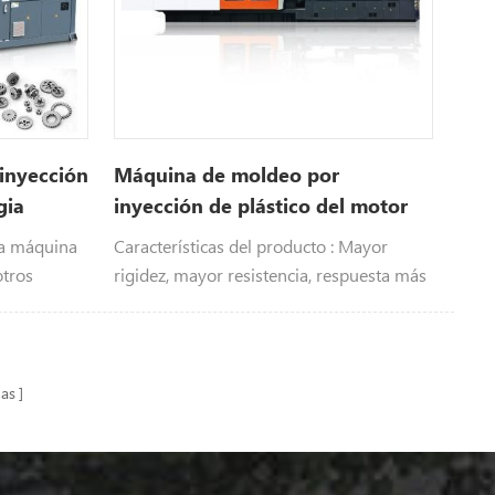
inyección
Máquina de moldeo por
gia
inyección de plástico del motor
de 1000 toneladas
ra máquina
Características del producto : Mayor
otros
rigidez, mayor resistencia, respuesta más
cción de
rápida, menor fricción, servo de ahorro
.
de energía Sistema.
nas