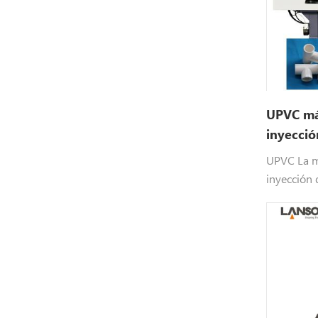
UPVC má
inyecció
plástico
UPVC La m
inyección 
parael est
UPVC prod