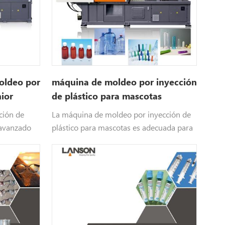
oldeo por
máquina de moldeo por inyección
nior
de plástico para mascotas
ción de
La máquina de moldeo por inyección de
 avanzado
plástico para mascotas es adecuada para
 que es
producir preformas aplicadas en botellas,
 Lanson .
industria de bebidas, industria de
30 auto-
envasado de alimentos e industria
cosmética, etc.