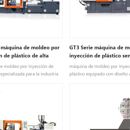
e máquina de moldeo por
GT3 Serie máquina de m
n de plástico de alta
inyección de plástico se
d
e moldeo por inyección de
máquina de moldeo por inyec
especializada para la industria
plástico equipado con diseño
do de paredes delgadas,
de cilindro de inyección única,
ida / hielo envases de crema,
autoinnovado y patentado por
chables, cubiertos, fundas para
Nosotros tienen alrededor de 
óviles, etc.
patentes a nivel nacional.