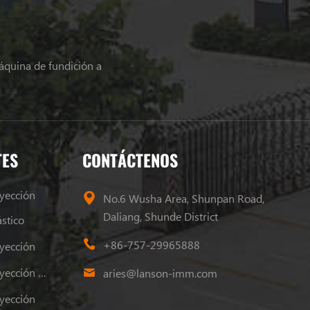
áquina de fundición a
TES
CONTÁCTENOS
yección
No.6 Wusha Area, Shunpan Road,
Daliang, Shunde District
stico
+86-757-29965888
yección
Máquina De Moldeo Por Inyección De Plástico
aries@lanson-imm.com
yección