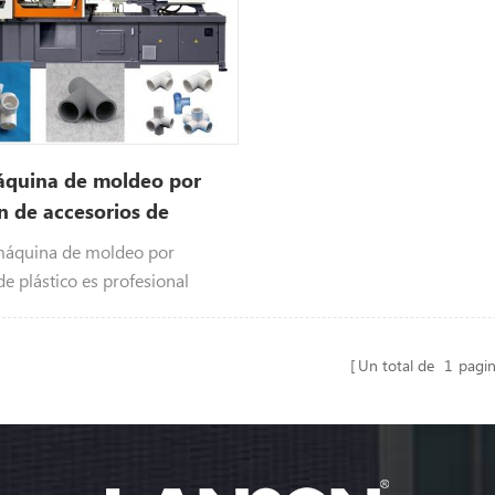
quina de moldeo por
n de accesorios de
áquina de moldeo por
de plástico es profesional
ricto requisito de producción de
uctos.
Un total de
1
pagi