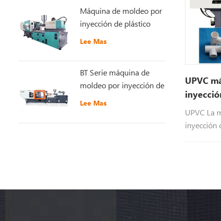
Máquina de moldeo por
inyección de plástico
GT5-LS200S
Lee Mas
recientemente mejorada
BT Serie máquina de
UPVC má
moldeo por inyección de
inyecció
plástico de alta
Lee Mas
plástico
velocidad
UPVC La m
inyección 
parael est
UPVC prod