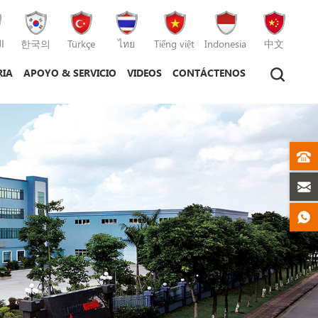
ا
한국의
Türkçe
ไทย
Tiếng việt
Indonesia
中文
RIA
APOYO & SERVICIO
VIDEOS
CONTÁCTENOS
tico
máquina de moldeo por inyección
máquina de moldeo por inyección de plástico