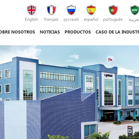
English
français
русский
español
português
لعربية
OBRE NOSOTROS
NOTICIAS
PRODUCTOS
CASO DE LA INDUST
máquina de moldeo por inyección
máquina de moldeo por inyección de plás