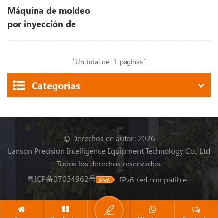
Máquina de moldeo
por inyección de
plástico del motor de
1000 toneladas
Un total de
1
paginas
Categorías
© Derechos de autor: 2026
Lanson Precision Intelligence Equipment Technology Co., Ltd
Todos los derechos reservados.
粤ICP备07034962号
IPv6 red compatible