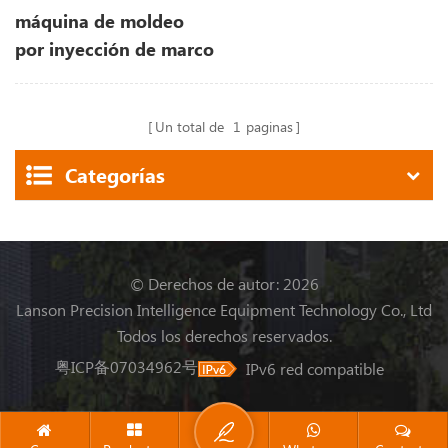
máquina de moldeo
por inyección de marco
de gafas de plástico
Un total de
1
paginas
Categorías
© Derechos de autor: 2026
Lanson Precision Intelligence Equipment Technology Co., Ltd
Todos los derechos reservados.
粤ICP备07034962号
IPv6 red compatible