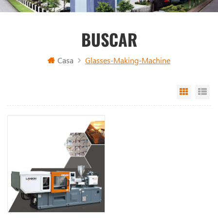
BUSCAR
Casa
Glasses-Making-Machine
Grid Vi
Li