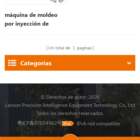
máquina de moldeo
por inyección de
plástico
pulvimetalurgia
Un total de
1
paginas
Categorías
© Derechos de autor: 2026
Lanson Precision Intelligence Equipment Technology Co., Ltd
Todos los derechos reservados.
粤ICP备07034962号
IPv6 red compatible