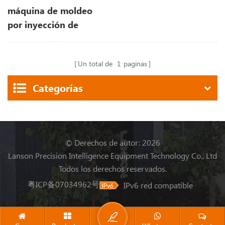
máquina de moldeo
por inyección de
plástico para mascotas
Un total de
1
paginas
Categorías
© Derechos de autor: 2026
Lanson Precision Intelligence Equipment Technology Co., Ltd
Todos los derechos reservados.
粤ICP备07034962号
IPv6 red compatible