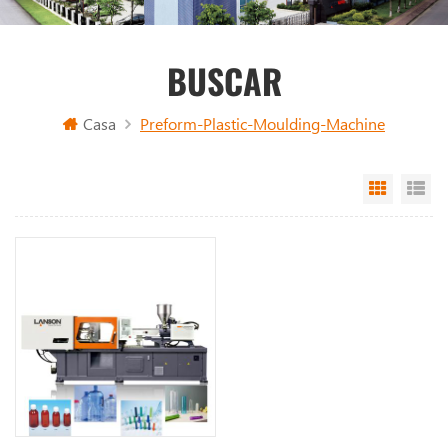
BUSCAR
Casa
Preform-Plastic-Moulding-Machine
Grid Vi
Li