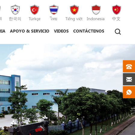
ا
한국의
Türkçe
ไทย
Tiếng việt
Indonesia
中文
RIA
APOYO & SERVICIO
VIDEOS
CONTÁCTENOS
tico
máquina de moldeo por inyección
máquina de moldeo por inyección de plástico