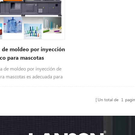
 de moldeo por inyección
ico para mascotas
a de moldeo por inyección de
ara mascotas es adecuada para
reformas aplicadas en botellas,
de bebidas, industria de
e alimentos e industria
Un total de
1
pagi
etc.