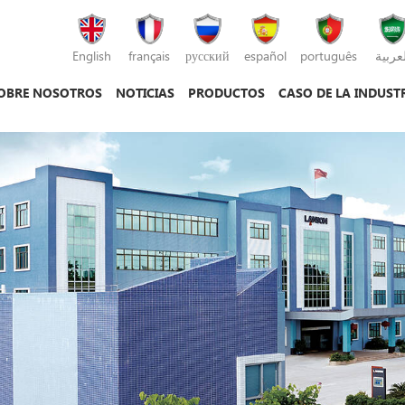
English
français
русский
español
português
لعربية
OBRE NOSOTROS
NOTICIAS
PRODUCTOS
CASO DE LA INDUST
máquina de moldeo por inyección
máquina de moldeo por inyección de plás