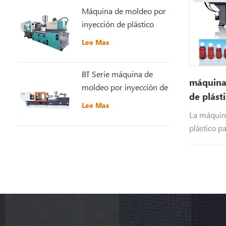
Máquina de moldeo por
inyección de plástico
GT5-LS200S
Lee Mas
recientemente mejorada
BT Serie máquina de
máquina
moldeo por inyección de
de plást
plástico de alta
Lee Mas
velocidad
La máquin
plástico p
producir p
industria 
envasado d
cosmética, 