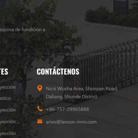
áquina de fundición a
TES
CONTÁCTENOS
yección
No.6 Wusha Area, Shunpan Road,
Daliang, Shunde District
stico
+86-757-29965888
yección
Máquina De Moldeo Por Inyección De Plástico
aries@lanson-imm.com
yección