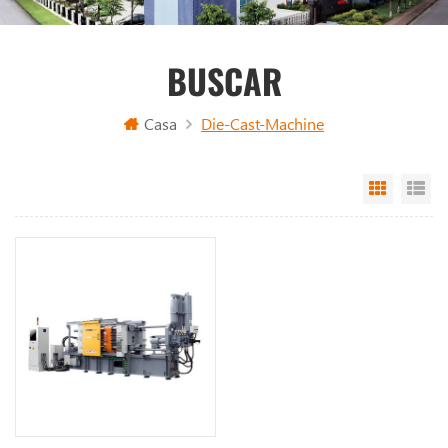
BUSCAR
Casa
Die-Cast-Machine
Grid Vi
Li