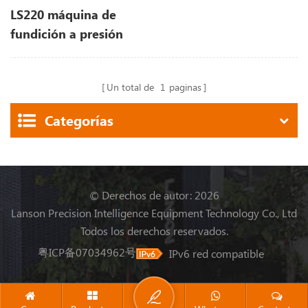
LS220 máquina de
fundición a presión
Un total de
1
paginas
Categorías
© Derechos de autor: 2026
Lanson Precision Intelligence Equipment Technology Co., Ltd
Todos los derechos reservados.
粤ICP备07034962号
IPv6 red compatible