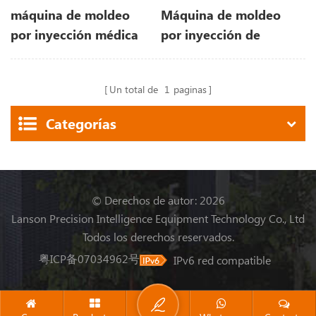
máquina de moldeo
Máquina de moldeo
por inyección médica
por inyección de
de jeringa
plástico GT5-LS200S
recientemente
Un total de
1
paginas
mejorada
Categorías
© Derechos de autor: 2026
Lanson Precision Intelligence Equipment Technology Co., Ltd
Todos los derechos reservados.
粤ICP备07034962号
IPv6 red compatible