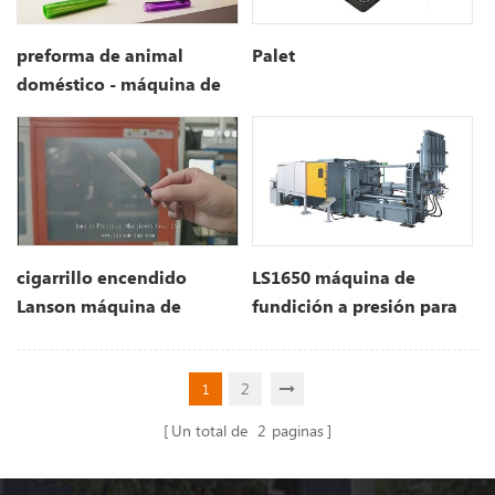
preforma de animal
Palet
doméstico - máquina de
moldeo por inyección
cigarrillo encendido
LS1650 máquina de
Lanson máquina de
fundición a presión para
moldeo por inyección de
piezas de automatización
alta velocidad
2
1
Un total de
2
paginas