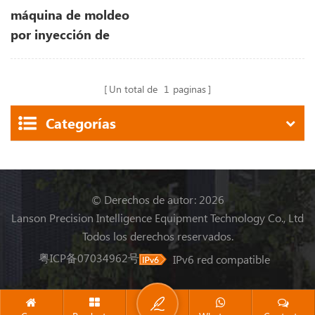
máquina de moldeo
por inyección de
plástico para mascotas
Un total de
1
paginas
Categorías
© Derechos de autor: 2026
Lanson Precision Intelligence Equipment Technology Co., Ltd
Todos los derechos reservados.
粤ICP备07034962号
IPv6 red compatible