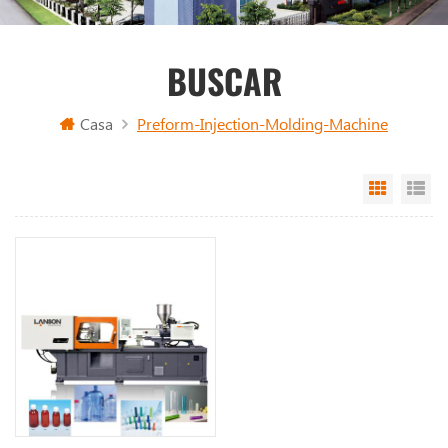
BUSCAR
Casa
Preform-Injection-Molding-Machine
Grid Vi
Li