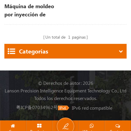
Máquina de moldeo
por inyección de
bloques de juguete de
plástico
Un total de
1
paginas
Categorías
© Derechos de autor: 2026
Lanson Precision Intelligence Equipment Technology Co., Ltd
Todos los derechos reservados.
粤ICP备07034962号
IPv6 red compatible