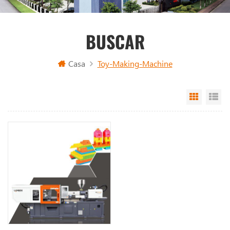
BUSCAR
Casa
Toy-Making-Machine
Grid Vi
Li