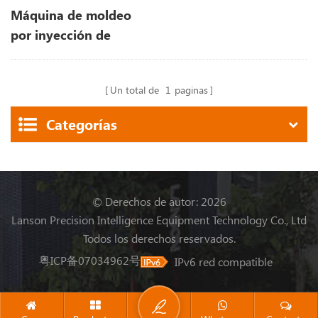
Máquina de moldeo
por inyección de
bloques de juguete de
plástico
Un total de
1
paginas
Categorías
© Derechos de autor: 2026
Lanson Precision Intelligence Equipment Technology Co., Ltd
Todos los derechos reservados.
粤ICP备07034962号
IPv6 red compatible