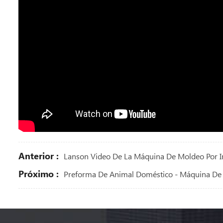
Anterior :
Lanson Video De La Máquina De Moldeo Por I
Próximo :
Preforma De Animal Doméstico - Máquina De 