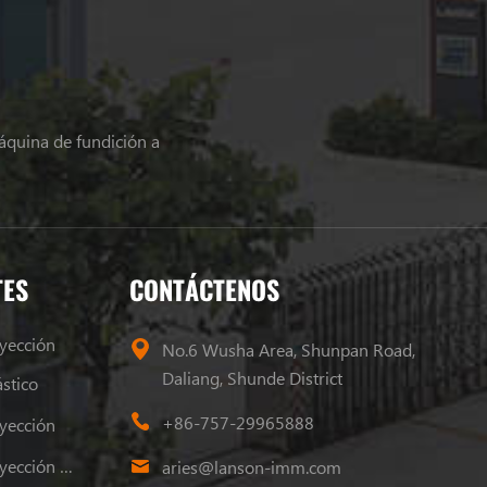
áquina de fundición a
TES
CONTÁCTENOS
yección
No.6 Wusha Area, Shunpan Road,
Daliang, Shunde District
stico
+86-757-29965888
yección
Máquina De Moldeo Por Inyección De Plástico
aries@lanson-imm.com