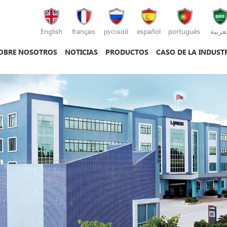
English
français
русский
español
português
لعربية
OBRE NOSOTROS
NOTICIAS
PRODUCTOS
CASO DE LA INDUST
máquina de moldeo por inyección
máquina de moldeo por inyección de plás