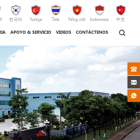
ا
한국의
Türkçe
ไทย
Tiếng việt
Indonesia
中文
RIA
APOYO & SERVICIO
VIDEOS
CONTÁCTENOS
tico
máquina de moldeo por inyección
máquina de moldeo por inyección de plástico