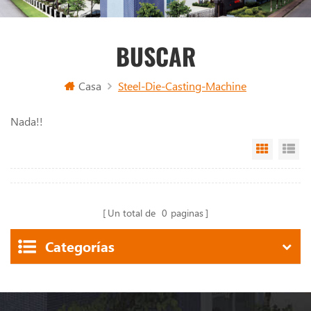
BUSCAR
Casa
Steel-Die-Casting-Machine
Nada!!
Grid Vi
Li
Un total de
0
paginas
Categorías