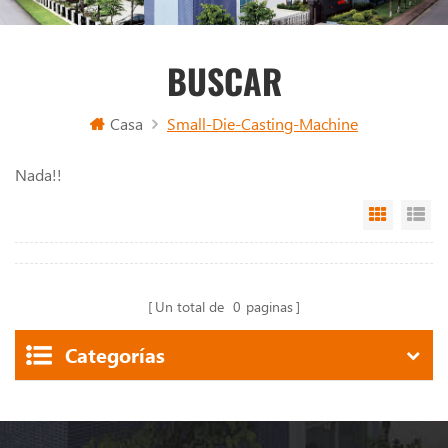
BUSCAR
Casa
Small-Die-Casting-Machine
Nada!!
Grid Vi
Li
Un total de
0
paginas
Categorías