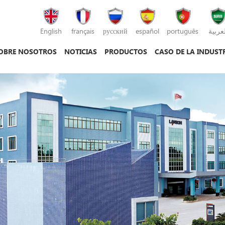
English
français
русский
español
português
لعربية
OBRE NOSOTROS
NOTICIAS
PRODUCTOS
CASO DE LA INDUST
máquina de moldeo por inyección
máquina de moldeo por inyección de plás