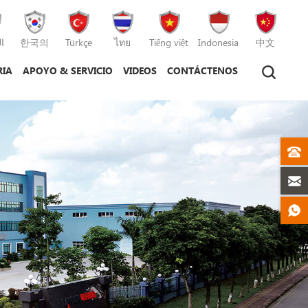
ا
한국의
Türkçe
ไทย
Tiếng việt
Indonesia
中文
RIA
APOYO & SERVICIO
VIDEOS
CONTÁCTENOS
tico
máquina de moldeo por inyección
máquina de moldeo por inyección de plástico