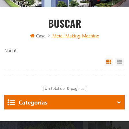
BUSCAR
Casa
Metal-Making-Machine
Nada!!
Grid Vi
Li
Un total de
0
paginas
Categorías