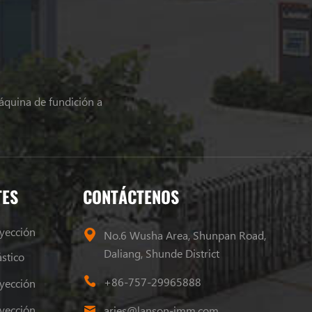
áquina de fundición a
TES
CONTÁCTENOS
yección
No.6 Wusha Area, Shunpan Road,
Daliang, Shunde District
stico
+86-757-29965888
yección
Máquina De Moldeo Por Inyección De Plástico
aries@lanson-imm.com