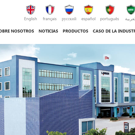
English
français
русский
español
português
لعربية
OBRE NOSOTROS
NOTICIAS
PRODUCTOS
CASO DE LA INDUST
máquina de moldeo por inyección
máquina de moldeo por inyección de plás