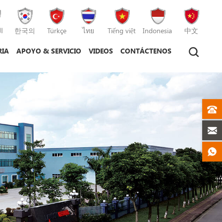
ا
한국의
Türkçe
ไทย
Tiếng việt
Indonesia
中文
RIA
APOYO & SERVICIO
VIDEOS
CONTÁCTENOS
tico
máquina de moldeo por inyección
máquina de moldeo por inyección de plástico