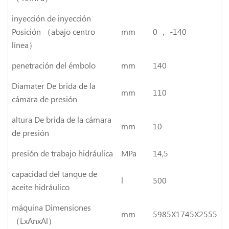
inyección de inyección
Posición （abajo centro
mm
0 ， -140
línea）
penetración del émbolo
mm
140
Diamater De brida de la
mm
110
cámara de presión
altura De brida de la cámara
mm
10
de presión
presión de trabajo hidráulica
MPa
14,5
capacidad del tanque de
l
500
aceite hidráulico
máquina Dimensiones
mm
5985X1745X2555
（LxAnxAl）