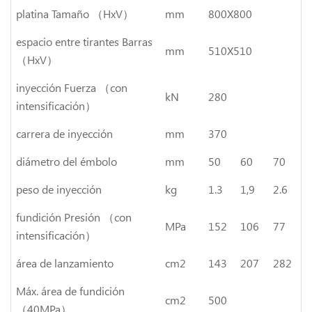
platina Tamaño （HxV）
mm
800X800
espacio entre tirantes Barras
mm
510X510
（HxV）
inyección Fuerza （con
kN
280
intensificación）
carrera de inyección
mm
370
diámetro del émbolo
mm
50
60
70
peso de inyección
kg
1.3
1,9
2.6
fundición Presión （con
MPa
152
106
77
intensificación）
área de lanzamiento
cm2
143
207
282
Máx. área de fundición
cm2
500
（40MPa）