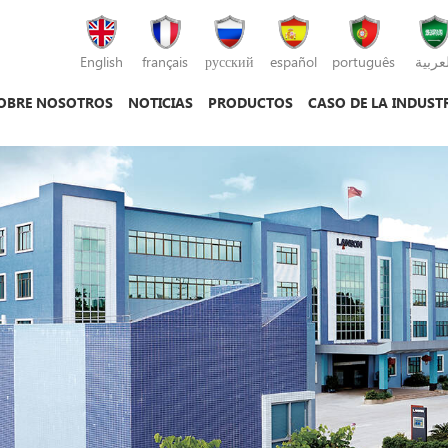
English
français
русский
español
português
لعربية
OBRE NOSOTROS
NOTICIAS
PRODUCTOS
CASO DE LA INDUST
máquina de moldeo por inyección
máquina de moldeo por inyección de plás