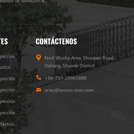
áquina de fundición a
TES
CONTÁCTENOS
yección
No.6 Wusha Area, Shunpan Road,
Daliang, Shunde District
stico
+86-757-29965888
yección
Máquina De Moldeo Por Inyección De Plástico
aries@lanson-imm.com
yección
Máquina De Moldeo Por Inyección De Plástico
lástico