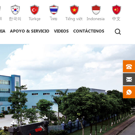
ا
한국의
Türkçe
ไทย
Tiếng việt
Indonesia
中文
RIA
APOYO & SERVICIO
VIDEOS
CONTÁCTENOS
tico
máquina de moldeo por inyección
máquina de moldeo por inyección de plástico