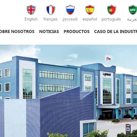
English
français
русский
español
português
لعربية
OBRE NOSOTROS
NOTICIAS
PRODUCTOS
CASO DE LA INDUST
máquina de moldeo por inyección
máquina de moldeo por inyección de plás