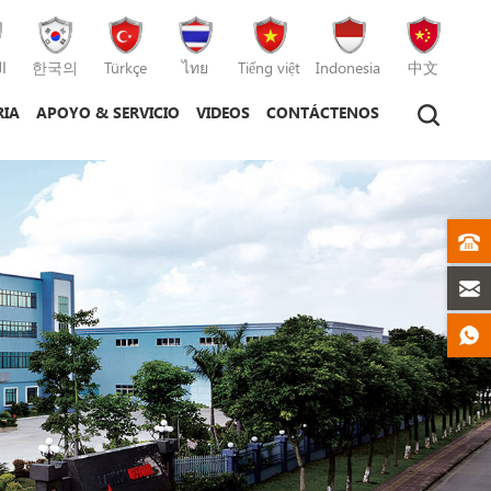
ا
한국의
Türkçe
ไทย
Tiếng việt
Indonesia
中文
RIA
APOYO & SERVICIO
VIDEOS
CONTÁCTENOS
tico
máquina de moldeo por inyección
máquina de moldeo por inyección de plástico