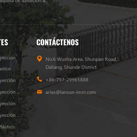
áquina de fundición a
TES
CONTÁCTENOS
yección
No.6 Wusha Area, Shunpan Road,
Daliang, Shunde District
stico
+86-757-29965888
yección
Máquina De Moldeo Por Inyección De Plástico
aries@lanson-imm.com
yección
Máquina De Moldeo Por Inyección De Plástico
lástico