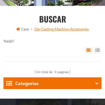
BUSCAR
Casa
Die-Casting-Machine-Accessories
Nada!!
Grid Vi
Li
Un total de
0
paginas
Categorías