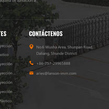
áquina de fundición a
TES
CONTÁCTENOS
yección
No.6 Wusha Area, Shunpan Road,
Daliang, Shunde District
stico
+86-757-29965888
yección
Máquina De Moldeo Por Inyección De Plástico
aries@lanson-imm.com
yección
Máquina De Moldeo Por Inyección De Plástico
lástico