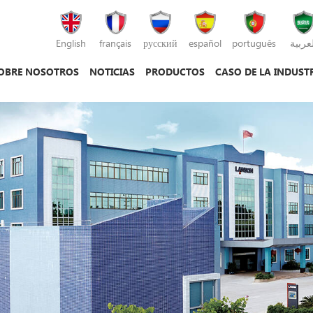
English
français
русский
español
português
لعربية
OBRE NOSOTROS
NOTICIAS
PRODUCTOS
CASO DE LA INDUST
máquina de moldeo por inyección
máquina de moldeo por inyección de plás