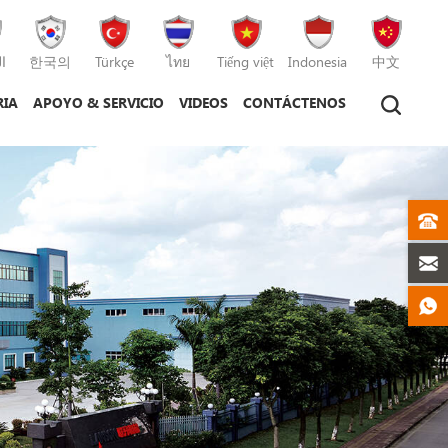
ا
한국의
Türkçe
ไทย
Tiếng việt
Indonesia
中文
RIA
APOYO & SERVICIO
VIDEOS
CONTÁCTENOS
tico
máquina de moldeo por inyección
máquina de moldeo por inyección de plástico