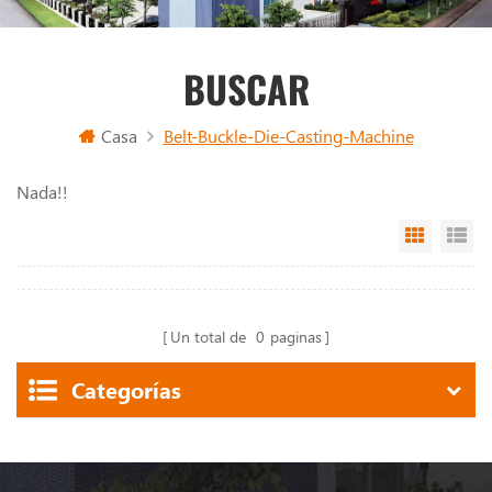
BUSCAR
Casa
Belt-Buckle-Die-Casting-Machine
Nada!!
Grid Vi
Li
Un total de
0
paginas
Categorías