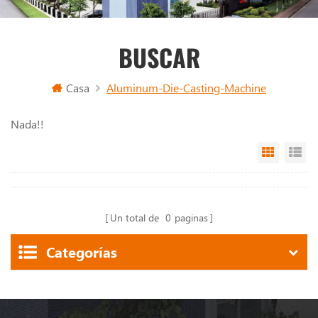
BUSCAR
Casa
Aluminum-Die-Casting-Machine
Nada!!
Grid Vi
Li
Un total de
0
paginas
Categorías