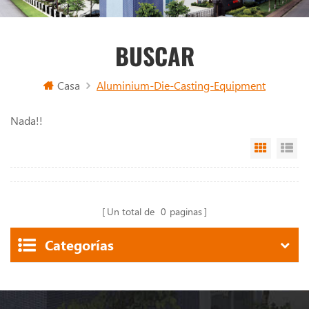
BUSCAR
Casa
Aluminium-Die-Casting-Equipment
Nada!!
Grid Vi
Li
Un total de
0
paginas
Categorías