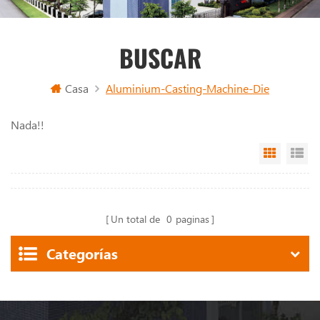
BUSCAR
Casa
Aluminium-Casting-Machine-Die
Nada!!
Grid Vi
Li
Un total de
0
paginas
Categorías